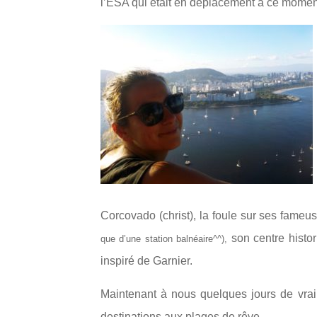
l’ESA qui était en déplacement à ce mome
Corcovado (christ), la foule sur ses fame
son centre histo
que d’une station balnéaire^^),
inspiré de Garnier.
Maintenant à nous quelques jours de vr
destinations aux plages de rêve.