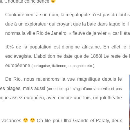
nt. Chouette coïncidence
Contrairement à son nom, la mégalopole n’est pas du tout si
due à un explorateur qui croyant que la baie dans laquelle il 
nomma la ville Rio de Janeiro, « fleuve de janvier », car il é
1
0% de la population est d’origine africaine. En effet l
esclavagiste. L’abolition ne date que de 1888! Le reste de 
européenne
(portugaise, italienne, espagnole etc.).
De Rio, nous retiendrons la vue magnifique depuis le
uses plages, mais aussi
(on oublie qu’il s’agit d’une vraie ville et pas
rique assez européen, avec encore une fois, un joli
th
éatre
ai vacances
On file pour Ilha Grande et Paraty, deux