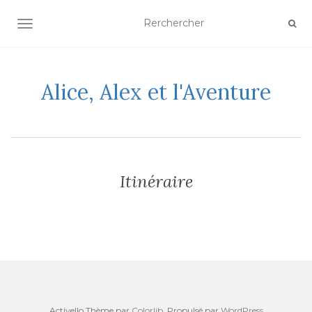
AFFICHER/MASQUER LA NAVIGATION
Alice, Alex et l'Aventure
Itinéraire
Activello Thème par
Colorlib
. Propulsé par
WordPress