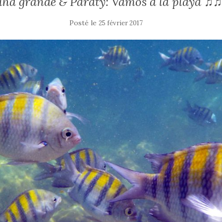
Ilha grande & Paraty: Vamos à la playa ♫♫
Posté le
25 février 2017