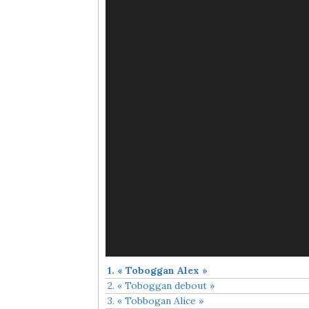
1.
« Toboggan Alex »
2.
« Toboggan debout »
3.
« Tobbogan Alice »