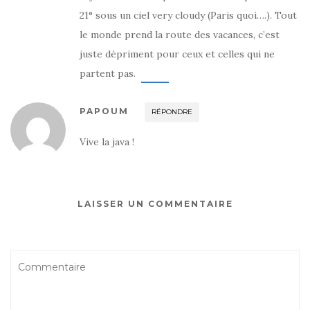
v
u
v
21° sous un ciel very cloudy (Paris quoi….). Tout
r
v
r
e
r
e
d
e
d
le monde prend la route des vacances, c’est
a
d
a
n
a
n
juste dépriment pour ceux et celles qui ne
s
n
s
u
s
u
partent pas.
n
u
n
e
n
e
n
e
n
o
n
o
u
o
u
PAPOUM
RÉPONDRE
v
u
v
e
v
e
l
e
l
l
l
l
Vive la java !
e
l
e
f
e
f
e
f
e
n
e
n
ê
n
ê
t
ê
t
r
t
r
LAISSER UN COMMENTAIRE
e
r
e
)
e
)
)