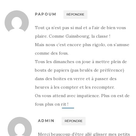
e
e
e
r
r
r
s
s
s
u
u
u
PAPOUM
RÉPONDRE
r
r
r
T
F
G
w
a
o
Tout ça n’est pas si mal et a l’air de bien vous
i
c
o
t
e
g
plaire. Comme Gainsbourg, la classe !
t
b
l
e
o
e
r
o
+
Mais nous c’est encore plus rigolo, on s’amuse
(
k
(
o
(
o
comme des fous.
u
o
u
v
u
v
Tous les dimanches on joue à mettre plein de
r
v
r
e
r
e
d
e
d
bouts de papiers (pas brulés de préférence)
a
d
a
n
a
n
dans des boites en verre et à passer des
s
n
s
u
s
u
heures à les compter et les recompter.
n
u
n
e
n
e
n
e
n
On vous attend avec impatience. Plus on est de
o
n
o
u
o
u
fous plus on rit !
v
u
v
e
v
e
l
e
l
l
l
l
e
l
e
ADMIN
RÉPONDRE
f
e
f
e
f
e
n
e
n
Merci beaucoup d’être allé glisser mes petits
ê
n
ê