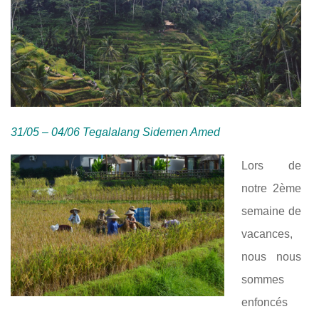
31/05 – 04/06 Tegalalang Sidemen Amed
Lors de
notre 2ème
semaine de
vacances,
nous nous
sommes
enfoncés