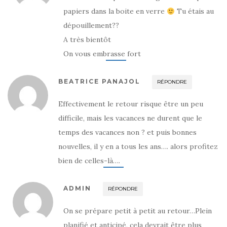
t
ê
t
r
t
r
papiers dans la boite en verre
Tu étais au
e
r
e
)
e
)
dépouillement??
)
A très bientôt
On vous embrasse fort
BEATRICE PANAJOL
RÉPONDRE
Effectivement le retour risque être un peu
difficile, mais les vacances ne durent que le
temps des vacances non ? et puis bonnes
nouvelles, il y en a tous les ans…. alors profitez
bien de celles-là….
ADMIN
RÉPONDRE
On se prépare petit à petit au retour…Plein
planifié et anticipé, cela devrait être plus