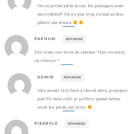
n
u
n
e
n
e
On en prend plein la vue, les paysages sont
n
e
n
o
n
o
incroyables!!! On n’a pas trop eu mal au dos,
u
o
u
v
u
v
plutôt aux fesses
e
v
e
l
e
l
l
l
l
e
l
e
f
e
f
PAPOUM
RÉPONDRE
e
f
e
n
e
n
ê
n
ê
t
ê
t
Des vrais cow-boys de cinéma ! Une vocation
r
t
r
e
r
e
en réserve ?
)
e
)
)
ADMIN
RÉPONDRE
Alex monte très bien à cheval alors pourquoi
pas! De mon côté, je préfère quand même
avoir les pieds sur terre
PIERRYLE
RÉPONDRE