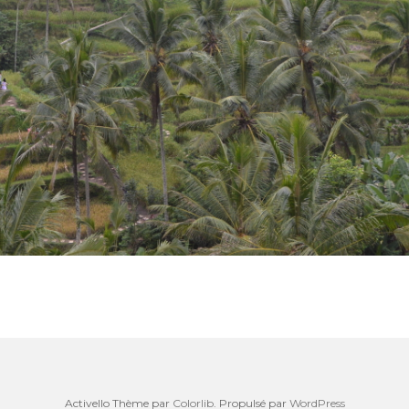
Activello Thème par
Colorlib
. Propulsé par
WordPress